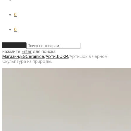
0
0
Очистить
нажмите
Enter
для поиска
Магазин
/
EGCeramice
/
АртиШОКИ
/
Артишок в чёрном.
Cкульптура из природы.