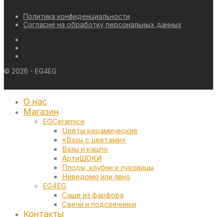
Политика конфиденциальности
Согласие на обработку персональных данных
©
2026
- EG4EG
О нас
Магазин
EGCeramice
Цветы керамические
«Вазы с цветами»
Вазы и кашпо
АртиШОКИ
Плоды, клубни и луковицы
Неведомо или явно
EG4EG
Саше из фарфора
Свечи и подсвечники
Контакты