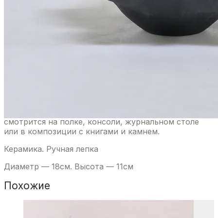
Артикул:
8139
Категории:
EGCeramice
,
АртиШОКИ
Метки:
EGCeramice
,
Аришок
,
Екатерина Гладилина - авторская
керамика
,
Интерьерный декор
,
Керамика
,
Настольный
декор
Бренд:
EGCeramice
Описание
Детали
Настольный артишок в чёрном цвете — это про
форму, ритм лепестков и спокойную
выразительность. Он работает как акцент, добавляя
интерьеру глубину и “собранность”. Хорошо
смотрится на полке, консоли, журнальном столе
или в композиции с книгами и камнем.
Керамика. Ручная лепка
Диаметр — 18см. Высота — 11см
Похожие