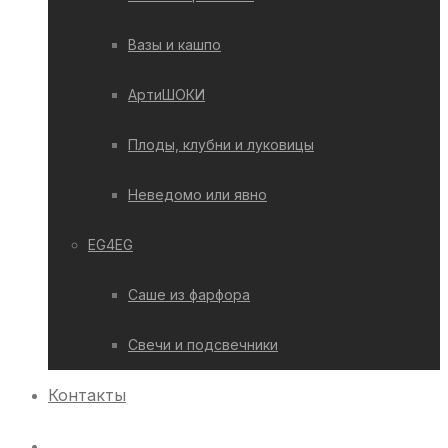
Вазы и кашпо
АртиШОКИ
Плоды, клубни и луковицы
Неведомо или явно
EG4EG
Саше из фарфора
Свечи и подсвечники
Контакты