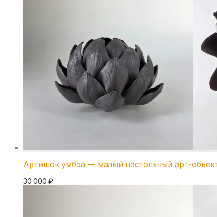
Артишок умбра — малый настольный арт-объек
30 000
₽