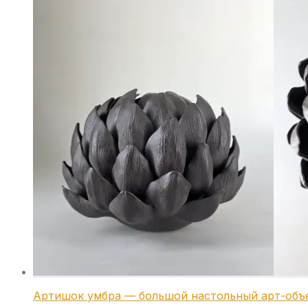
Артишок умбра — большой настольный арт-объ