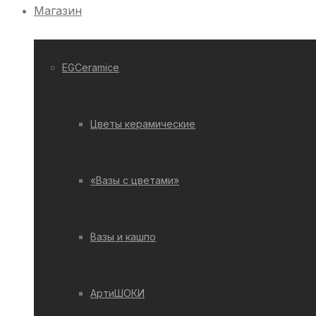
Магазин
EGCeramice
Цветы керамические
«Вазы с цветами»
Вазы и кашпо
АртиШОКИ