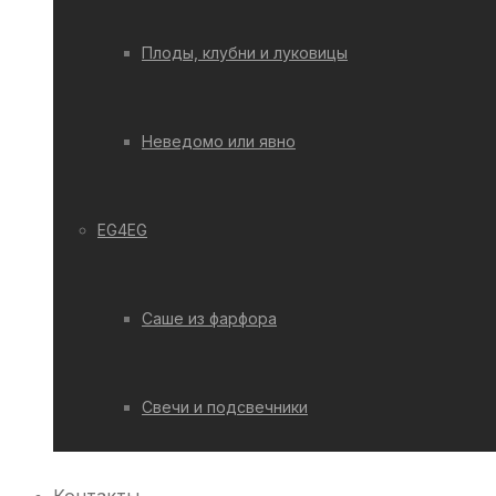
Плоды, клубни и луковицы
Неведомо или явно
EG4EG
Саше из фарфора
Свечи и подсвечники