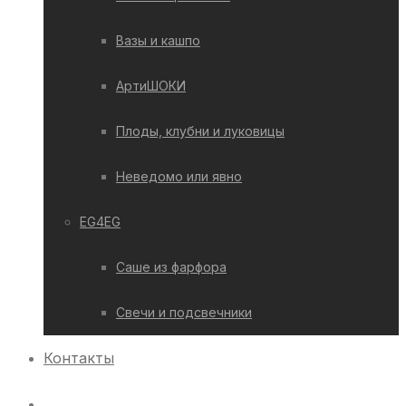
Вазы и кашпо
АртиШОКИ
Плоды, клубни и луковицы
Неведомо или явно
EG4EG
Саше из фарфора
Свечи и подсвечники
Контакты