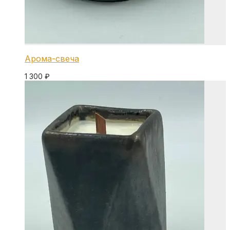
Арома-свеча
1 300
₽