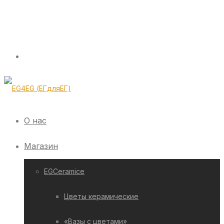
О нас
Магазин
EGCeramice
Цветы керамические
«Вазы с цветами»