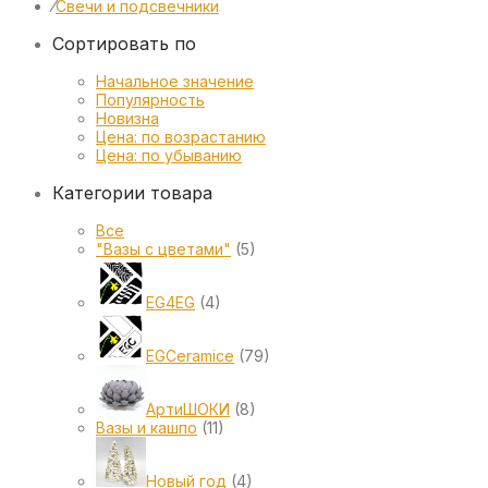
⁄
Свечи и подсвечники
Сортировать по
Начальное значение
Популярность
Новизна
Цена: по возрастанию
Цена: по убыванию
Категории товара
Все
"Вазы с цветами"
(5)
EG4EG
(4)
EGCeramice
(79)
АртиШОКИ
(8)
Вазы и кашпо
(11)
Новый год
(4)