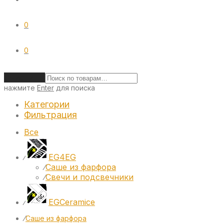
0
0
Очистить
нажмите
Enter
для поиска
Категории
Фильтрация
Все
EG4EG
⁄
Саше из фарфора
⁄
Свечи и подсвечники
⁄
EGCeramice
⁄
⁄
Саше из фарфора