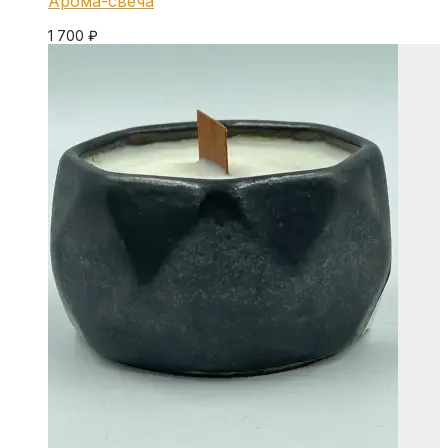
Арома-свеча
1 700
₽