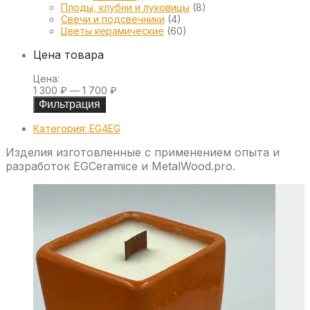
Плоды, клубни и луковицы
(8)
Свечи и подсвечники
(4)
Цветы керамические
(60)
Цена товара
Минимальная
Максимальная
Цена:
цена
цена
1 300 ₽
—
1 700 ₽
Фильтрация
Категория:
EG4EG
Изделия изготовленные с применением опыта и
разработок EGCeramice и MetalWood.pro.