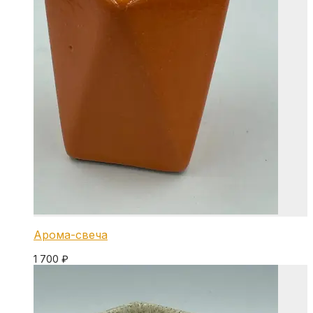
Арома-свеча
1 700
₽