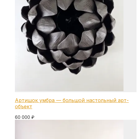
Артишок умбра — большой настольный арт-
объект
60 000
₽