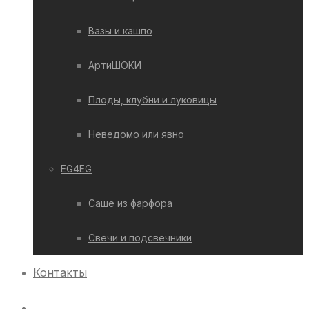
Вазы и кашпо
АртиШОКИ
Плоды, клубни и луковицы
Неведомо или явно
EG4EG
Саше из фарфора
Свечи и подсвечники
Контакты