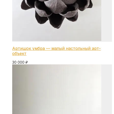
Артишок умбра — малый настольный арт-
объект
30 000
₽