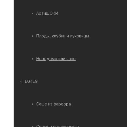
АртиШОКИ
Плоды, клубни и луковицы
Неведомо или явно
EG4EG
Саше из фарфора
Свечи и подсвечники