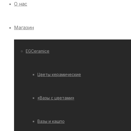
О нас
Магазин
EGCeramice
Цветы керамические
«Вазы с цветами»
Вазы и кашпо