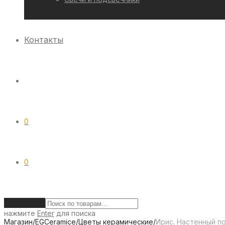
Контакты
0
0
Очистить
нажмите
Enter
для поиска
Магазин
/
EGCeramice
/
Цветы керамические
/
Ирис. Настенный п