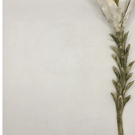
Previous
Next
Лилия. Белая чистота.
23 000
₽
Белая керамическая лилия — классический символ
чистоты, света и возрождения. Вечный цветок на
вашей стене.
Количество
Кол-во