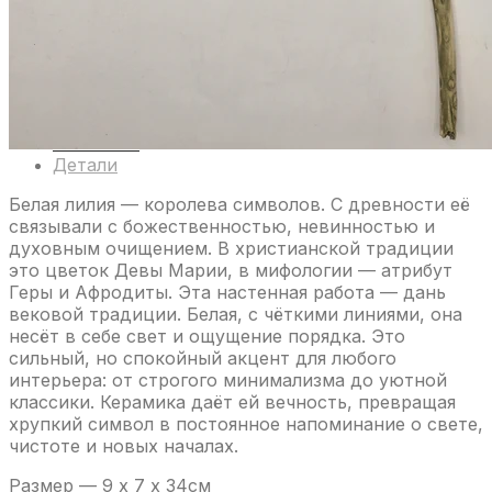
В корзину
Артикул:
8503
Категории:
EGCeramice
,
Цветы керамические
Метки:
EGCeramice
,
Екатерина Гладилина - авторская
керамика
,
Интерьерный декор
,
Керамика
,
Лилия
,
Настенный
декор
Бренд:
EGCeramice
Описание
Детали
Белая лилия — королева символов. С древности её
связывали с божественностью, невинностью и
духовным очищением. В христианской традиции
это цветок Девы Марии, в мифологии — атрибут
Геры и Афродиты. Эта настенная работа — дань
вековой традиции. Белая, с чёткими линиями, она
несёт в себе свет и ощущение порядка. Это
сильный, но спокойный акцент для любого
интерьера: от строгого минимализма до уютной
классики. Керамика даёт ей вечность, превращая
хрупкий символ в постоянное напоминание о свете,
чистоте и новых началах.
Размер — 9 х 7 х 34см