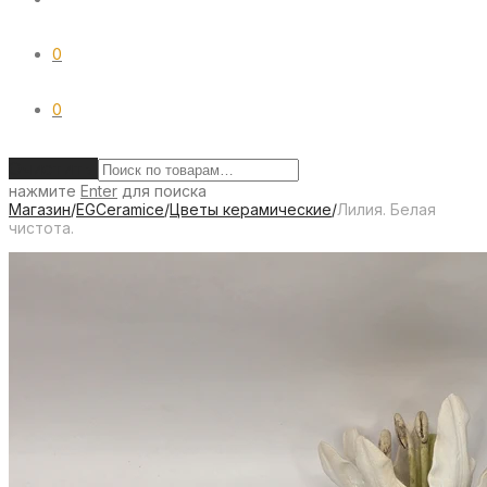
0
0
Очистить
нажмите
Enter
для поиска
Магазин
/
EGCeramice
/
Цветы керамические
/
Лилия. Белая
чистота.