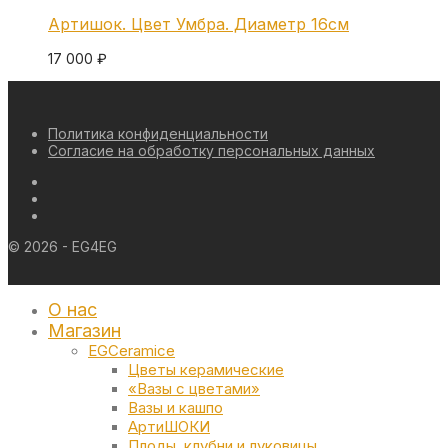
Артишок. Цвет Умбра. Диаметр 16см
17 000
₽
Политика конфиденциальности
Согласие на обработку персональных данных
©
2026
- EG4EG
О нас
Магазин
EGCeramice
Цветы керамические
«Вазы с цветами»
Вазы и кашпо
АртиШОКИ
Плоды, клубни и луковицы