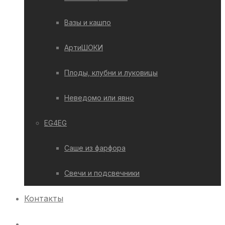
Вазы и кашпо
АртиШОКИ
Плоды, клубни и луковицы
Неведомо или явно
EG4EG
Саше из фарфора
Свечи и подсвечники
Контакты