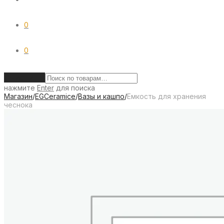
0
0
Очистить
нажмите
Enter
для поиска
Магазин
/
EGCeramice
/
Вазы и кашпо
/
Емкость для хранения
чеснока