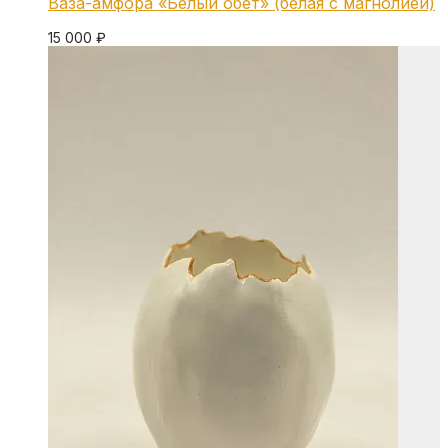
Ваза-амфора «Белый обет» (белая с магнолией)
15 000
₽