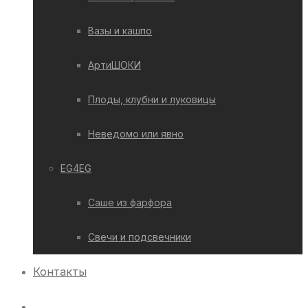
Вазы и кашпо
АртиШОКИ
Плоды, клубни и луковицы
Неведомо или явно
EG4EG
Саше из фарфора
Свечи и подсвечники
Контакты