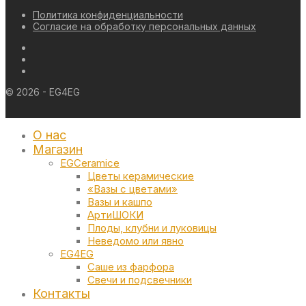
Политика конфиденциальности
Согласие на обработку персональных данных
©
2026
- EG4EG
О нас
Магазин
EGCeramice
Цветы керамические
«Вазы с цветами»
Вазы и кашпо
АртиШОКИ
Плоды, клубни и луковицы
Неведомо или явно
EG4EG
Саше из фарфора
Свечи и подсвечники
Контакты